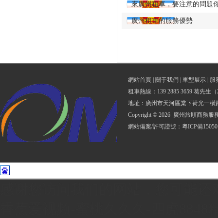
來廣州租車，要注意的問題
廣州租車的服務優勢
網站首頁
|
關于我們
|
車型展示
|
服
租車熱線：139 2885 3659 葛先生（2
地址：廣州市天河區棠下荷光一橫路1
Copyright © 2026 廣州旅順商務服
網站備案/許可證號：
粵ICP備15050
感谢您访问我们的网站，您可能还
香蕉爱视频-蜜桃久久久-四虎8848