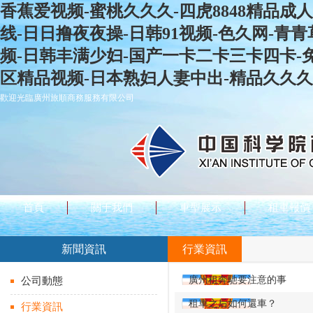
香蕉爱视频-蜜桃久久久-四虎8848精品成人
线-日日撸夜夜操-日韩91视频-色久网-青青
频-日韩丰满少妇-国产一卡二卡三卡四卡-
区精品视频-日本熟妇人妻中出-精品久久久
歡迎光臨廣州旅順商務服務有限公司
首頁
關于我們
車型展示
租車報價
新聞資訊
行業資訊
廣州租奔馳要注意的事
公司動態
租車之后如何還車？
行業資訊