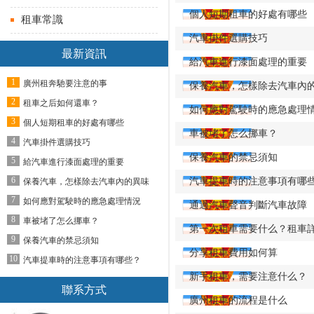
個人短期租車的好處有哪些
租車常識
汽車掛件選購技巧
最新資訊
給汽車進行漆面處理的重要
1
廣州租奔馳要注意的事
保養汽車，怎樣除去汽車內
2
租車之后如何還車？
如何應對駕駛時的應急處理
3
個人短期租車的好處有哪些
車被堵了怎么挪車？
4
汽車掛件選購技巧
保養汽車的禁忌須知
5
給汽車進行漆面處理的重要
6
汽車提車時的注意事項有哪
保養汽車，怎樣除去汽車內的異味
7
如何應對駕駛時的應急處理情況
通過汽車聲音判斷汽車故障
8
車被堵了怎么挪車？
第一次租車需要什么？租車
9
保養汽車的禁忌須知
分享租車費用如何算
10
汽車提車時的注意事項有哪些？
新手租車，需要注意什么？
聯系方式
廣州租車的流程是什么