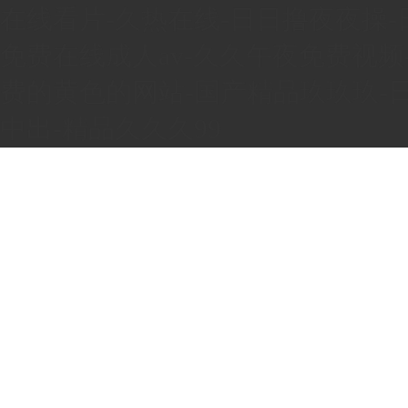
在线看片-久热在线-日日撸夜夜操-日
免费在线成人av-久久午夜免费视频
费的黄色的网站-国产精品玖玖玖-
中出-精品久久久99